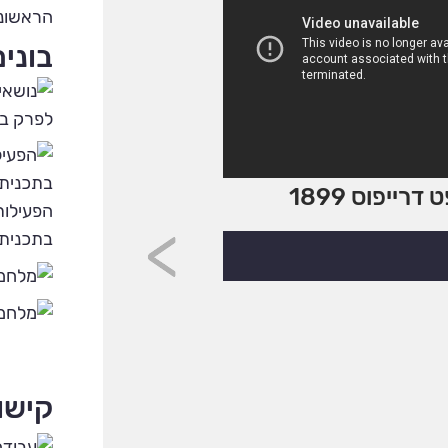
הראשונ
בוני
לפרק בו
ייפוס 1899
את מי הרגיזה
הפעילות
בתכנית
ד"ר דורון אברהם מאוניב
בהרצאה מרתקת את הגורמי
לתופעת הנאורות ומד
קישו