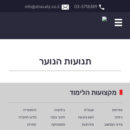
info@shavatz.co.il
03-5718389
תנועות הנוער
מקצועות הלימוד
אזרחות
אנגלית
ביולוגיה
היסטוריה
כימיה
לשון והבעה
חינוך גופני
מדעי החברה
מדעי המחשב
מזרחנות
מתמטיקה
ספרות