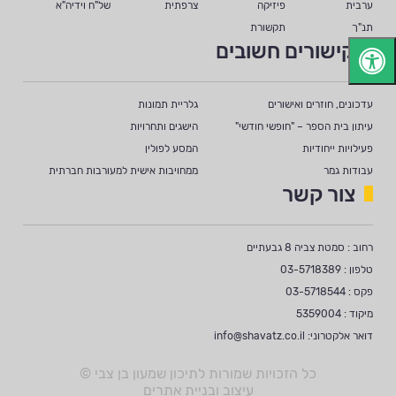
ערבית
פיזיקה
צרפתית
של"ח וידיה"א
תנ"ך
תקשורת
קישורים חשובים
עדכונים, חוזרים ואישורים
גלריית תמונות
עיתון בית הספר – "חופשי חודשי"
הישגים ותחרויות
פעילויות ייחודיות
המסע לפולין
עבודות גמר
ממחויבות אישית למעורבות חברתית
צור קשר
רחוב : סמטת צביה 8 גבעתיים
טלפון : 03-5718389
פקס : 03-5718544
מיקוד : 5359004
דואר אלקטרוני:
info@shavatz.co.il
כל הזכויות שמורות לתיכון שמעון בן צבי ©
עיצוב ובניית אתרים