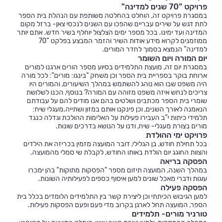
פרויקט "70 שנים למדינה"
במסגרת פרויקט זה, הוחלט בהחלטה משותפת עם הנהלת בית הספר
לתת דגש על שירים עבריים שהפכו עם השנים לנכסי צאן- ברזל מקום
המדינה ועד ימינו. בכל מספר ימים הצלצול יוחלף בשיר חדש. אתם יותר
ממוזמנים לקרוא מידע אודות השיר והזמר המבצע בפלקט "70
למדינה" הנמצא בסמוך לחדר המורים.
יום המורה ויום השומר
במסגרת יום זה, מועצת התלמידים בסיוע מספר הורים ארגנו למורים
ארוחת בוקר בספריית בית הספר וכן משחק "בינגו: מורים": לכל מורה
היה משפט שבו הוא נוהג להשתמש במהלך השיעורים, והמורים היו
צריכים לנחש איזה משפט מזוהה עם המורה? בנוסף, הכנו לשלושת
שומרי בית הספר מכתבים ושלטים בהם אנו מודים להם על עבודתם
הנאמנה לאורך השנים, וכן פינקנו אותם במזון ושתייה.מעגלי שיח:
תלמידי כיתות י"ב העבירו פעילות על האלימות ההולכת וגדלה כנגד
מורים בצורת מעגלי- שיח, ודנו על הנושא בדרכים שונות.
פרויקט ימי ההולדת
בכל תחילת חודש, בן הגלילי, דובר המועצה מזמין בכריזה את הילדים
והצוות החוגג יום הולדת באותו החודש, לקבלת שי סמלי מהמועצה.
הפסקה בריאה
במהלך השנה, המועצה תיזום מספר "הפסקות מתוקות" בהן ימכרו
עוגות ודברי מאכל שונים למען איסוף כספים לפעילותיה השונות.
הפסקה פעילה
למען הגיבוש הכיתתי וכן ליצירת קשר בין התלמידים הלומדים בכלל בית
הספר, המועצה תחל לארגן בקרוב מדי פעם ופעם הפסקות פעילות.
טורניר מורים- תלמידים