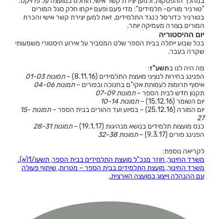
במהלך ההפסקות, ולמען יצירת קשר אישי, הוחלט במועצה על פרויקט:
"טורניר מורים- תלמידים": מדי פעם ופעם ייקחו חלק סגל המורים
בטורניר כדורסל כנגד התלמידים, זאת למען יצירת קשר אישי והכרת
המורים בצורה מעמיקה יותר.
יום ההיסטוריה
בכל שבוע ייתלה בבית הספר שלט המסביר על אירוע היסטורי משמעותי
שקרה בעבר.
מה היה לנו ב
תשע"ז
:
הפנינג בחירות לנציגי מועצת התלמידים (8.11.16) –
תמונות 01-03
איסוף תרומות לעמותת אקי"ם בחנוכה ובפורים –
תמונות 04-06
תקנון חדש לבית הספר –
תמונות 07-09
יום השומר (15.12.16) –
תמונות 10-14
יום המורה (25.12.16) – בסיוע ועד ההורים בבית הספר –
תמונות 15-
27
כנס מועצות תלמידים בנושא מנהיגות (19.1.17) –
תמונות 28-31
הפנינג פורים (9.3.17) –
תמונות 32-38
לקריאה נוספת:
משרד החינוך, חוזר מנכ"ל מועצת התלמידים בבית הספר, תשעו/1(א).
משרד החינוך, מועצת התלמידים בבית הספר – מטרות, שיתוף פעולה
עם ההנהלה וייצוג במועצה הארצית.