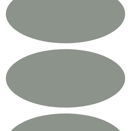
הפקות
מאיה ברון
ט'3
הפקות
מיקה בן-ארויה
י'2
מבקרת המועצה