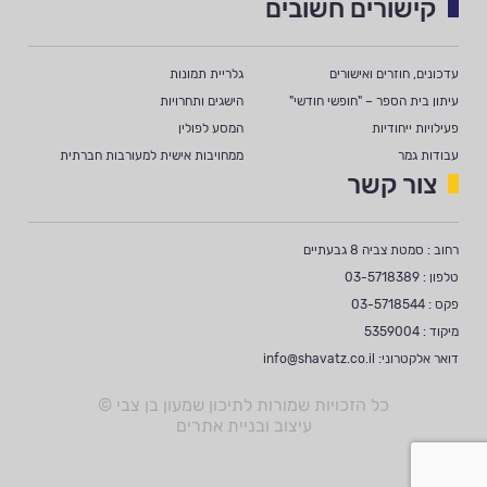
קישורים חשובים
עדכונים, חוזרים ואישורים
גלריית תמונות
עיתון בית הספר – "חופשי חודשי"
הישגים ותחרויות
פעילויות ייחודיות
המסע לפולין
עבודות גמר
ממחויבות אישית למעורבות חברתית
צור קשר
רחוב : סמטת צביה 8 גבעתיים
טלפון : 03-5718389
פקס : 03-5718544
מיקוד : 5359004
דואר אלקטרוני:
info@shavatz.co.il
כל הזכויות שמורות לתיכון שמעון בן צבי ©
עיצוב ובניית אתרים