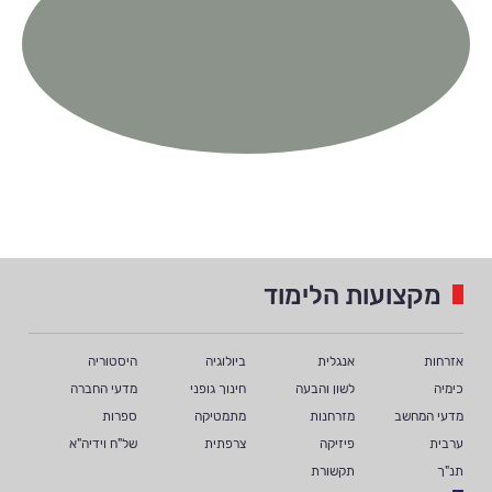
תום לידר
י'2
מזכיר המועצה
מקצועות הלימוד
אזרחות
אנגלית
ביולוגיה
היסטוריה
כימיה
לשון והבעה
חינוך גופני
מדעי החברה
מדעי המחשב
מזרחנות
מתמטיקה
ספרות
ערבית
פיזיקה
צרפתית
של"ח וידיה"א
תנ"ך
תקשורת