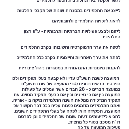
לגשר ולקשר בין הנהלת בית הספר לתלמידים
לייצג את התלמידים במסגרות שונות של מקבלי החלטות
לדאוג לזכויות התלמידים ולחובותיהם
ליזום ולבצע פעילויות חברתיות ותרבותיות- ע"פ רצון
התלמידים
לטפח את ערך הדמוקרטיה וחשיבותו בקרב התלמידים
לפתח את ערך האחריות והייצוגיות בקרב כלל התלמידים
להקנות מיומנויות התנהגותיות במסגרות ניהול ציבוריות
המועצה לשנת תשע"ט עדיין לא קבעה בעלי תפקידים ולכן
הפרטים הבאים נכונים לגבי המועצה של שנת תשע"ח
במועצה חברים כ- 28 חברים אשר עמלים על פעילות
המועצה בין אם כי נציגים ובין אם כבעלי תפקיד מסוים. את
תפקיד המזכירה ממלאת השנה התלמידה מיקה בן- אוריה,
ואתם התלמידים מוזמנים לפנות עליה בכל דבר הקשור אל
המועצה. תפקידה הוא: לפקח על בעלי התפקידים השונים,
להביא לידיעותינו דעות שונות של התלמידים וכן לפרסם
דו"ח מסכם בסוף כל מחצית.
פעילות המועצה עד כה