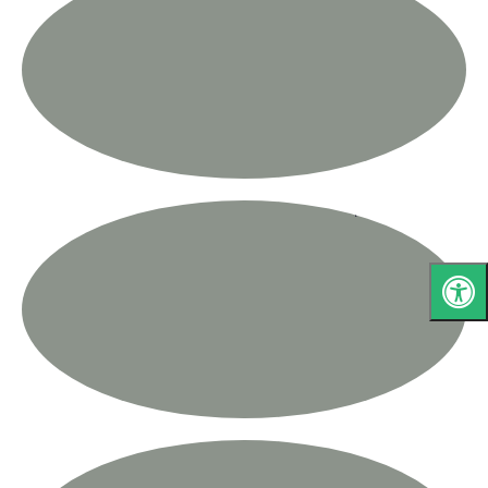
עומרי הולנדר
י"ב2
יושב ראש
אוהד רובינשטיין
ט'2