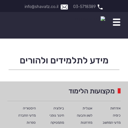
info@shavatz.co.il
03-5718389
מידע לתלמידים ולהורים
מקצועות הלימוד
אזרחות
אנגלית
ביולוגיה
היסטוריה
כימיה
לשון והבעה
חינוך גופני
מדעי החברה
מדעי המחשב
מזרחנות
מתמטיקה
ספרות