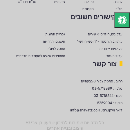
ערבית
פיזיקה
צרפתית
של"ח וידיה"א
תנ"ך
תקשורת
קישורים חשובים
עדכונים, חוזרים ואישורים
גלריית תמונות
עיתון בית הספר – "חופשי חודשי"
הישגים ותחרויות
פעילויות ייחודיות
המסע לפולין
עבודות גמר
ממחויבות אישית למעורבות חברתית
צור קשר
רחוב : סמטת צביה 8 גבעתיים
טלפון : 03-5718389
פקס : 03-5718544
מיקוד : 5359004
דואר אלקטרוני:
info@shavatz.co.il
כל הזכויות שמורות לתיכון שמעון בן צבי ©
עיצוב ובניית אתרים