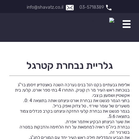
info@shavatz.co.il
03-5718389
גלריית נבחרת קטרגל
אליפות גבעתיים בקט רגל בנים נערכה השנה באצטדיון זיסמן בר"ג
בנוכחות ראש העיר מר רן קוניק. התחרו 4 בתי ספר אורט, קלעי, בית
אקשטיין ושמעון בן צבי.
בחצי הגמר פגשנו את נבחרת אורט וניצחנו אותה בתוצאה 4 :0.
משערים של עומר שירזי , טל צדוק ואפק בריל.
בגמר פגשנו את נבחרת קלעי החזקה וניצחנו בקרב פנדלים צמוד
בתוצאה 5:6.
את שער הניצחון הבקיע איתמר אפרת.
נבחרת ביה"ס ראויה למחמאות על רוח הלחימה והדבקות במטרה
בטורניר זה.
את הגביע והמדליות חילק ראש העיר יחד עם המורים לחנ"ג.