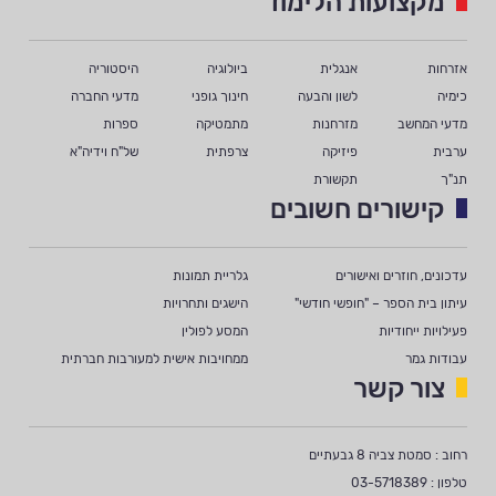
מקצועות הלימוד
אזרחות
אנגלית
ביולוגיה
היסטוריה
כימיה
לשון והבעה
חינוך גופני
מדעי החברה
מדעי המחשב
מזרחנות
מתמטיקה
ספרות
ערבית
פיזיקה
צרפתית
של"ח וידיה"א
תנ"ך
תקשורת
קישורים חשובים
עדכונים, חוזרים ואישורים
גלריית תמונות
עיתון בית הספר – "חופשי חודשי"
הישגים ותחרויות
פעילויות ייחודיות
המסע לפולין
עבודות גמר
ממחויבות אישית למעורבות חברתית
צור קשר
רחוב : סמטת צביה 8 גבעתיים
טלפון : 03-5718389