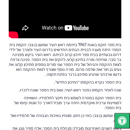
בית ספר הוקם בשנת 1967 ביוזמת ראש העיר שמעון בן צבי. הקמת בית
הספר היתה מענה לבניית הבתים החדשים בדרום העיר ולצורך של ילדי
דרום גבעתיים בבית ספר תיכון קרוב לביתם. ראש העיר ביקש מפנינה
בר סבר, שהיתה מורה בתיכון קלעי, להקים את בית הספר. פנינה צרפה
לצוות ההקמה והניהול של בית הספר שני מורים נוספים מתיכון קלעי, את
נעים בן חור ואת שלמה מרום. מורה נוסף שצורף לצוות ההקמה הוא
גדעון שרבהני שהגיע מתיכון ברנר בפתח תקווה.
בית הספר נקרא בהקמתו ״התיכון החדש״.
שנה לאחר הקמתו נפטר ראש העיר, ושם בית הספר שונה לזכרו.
בית הספר הוקם במטרה לשמש בית חינוך לתלמידיו. השאיפה
למצויינות ערכית ואקדמית היתה ערך מוביל לאורך כל שנות קיומו של
בית הספר.
תיכון שמעון בן צבי, כאז כן היום, מצטיין באיכות הגבוהה של תלמידיו ושל
מוריו.
בשש השנים האחרונות מובילה מנהלת בית הספר, אלה ספיר גונן, את